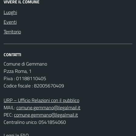
VIVERE IL COMUNE
Luoghi
Eventi
Territorio
CONTATTI
Comune di Gemmano
P.zza Roma, 1
P.iva : 01188110405
Codice fiscale : 82005670409
URP – Ufficio Relazioni con il pubblico
MAIL:
comune.gemmano@legalmail.it
PEC:
comune.gemmano@legalmail.it
Centralino unico: 0541854060
Leggi le FAQ