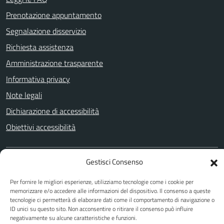
Prenotazione appuntamento
Segnalazione disservizio
Richiesta assistenza
Amministrazione trasparente
Informativa privacy
Note legali
Dichiarazione di accessibilità
Obiettivi accessibilità
Gestisci Consenso
SEGUICI SU
Per fornire le migliori esperienze, utilizziamo tecnologie come i cookie per
Facebook
Twitter
YouTube
memorizzare e/o accedere alle informazioni del dispositivo. Il consenso a queste
tecnologie ci permetterà di elaborare dati come il comportamento di navigazione o
ID unici su questo sito. Non acconsentire o ritirare il consenso può influire
negativamente su alcune caratteristiche e funzioni.