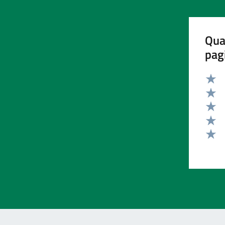
Qua
pag
Valut
Valut
Valut
Valut
Valut