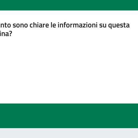
nto sono chiare le informazioni su questa
ina?
a 5 stelle su 5
a 4 stelle su 5
a 3 stelle su 5
a 2 stelle su 5
a 1 stelle su 5