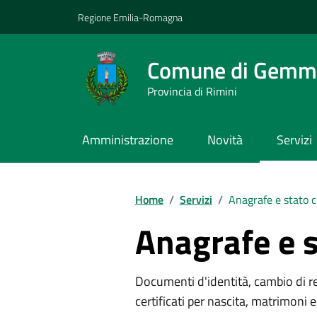
Vai ai contenuti
Vai al footer
Regione Emilia-Romagna
Comune di Gemm
Provincia di Rimini
Amministrazione
Novità
Servizi
Contenuti in evidenza
Home
/
Servizi
/
Anagrafe e stato c
Anagrafe e s
Documenti d'identità, cambio di resi
certificati per nascita, matrimoni e 