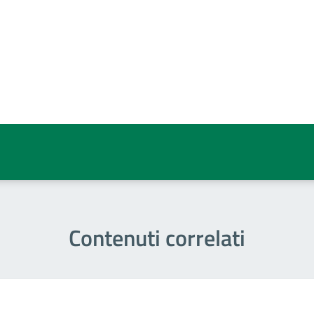
a 5 stelle su 5
a 4 stelle su 5
a 3 stelle su 5
a 2 stelle su 5
a 1 stelle su 5
Contenuti correlati