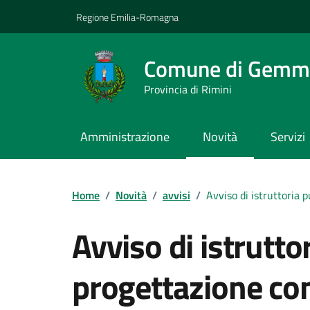
Vai ai contenuti
Vai al footer
Regione Emilia-Romagna
Comune di Gemm
Provincia di Rimini
Amministrazione
Novità
Servizi
Contenuti in evidenza
Home
/
Novità
/
avvisi
/
Avviso di istruttoria 
Avviso di istrutto
progettazione con