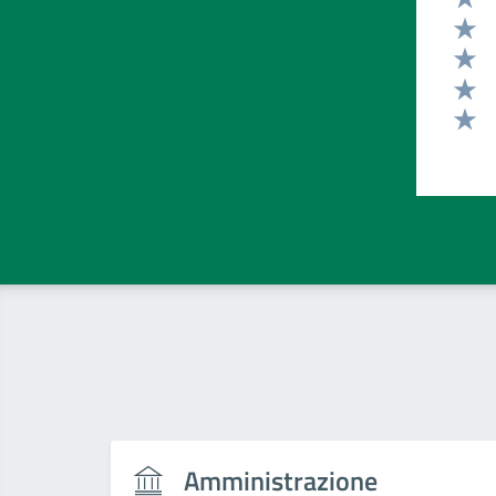
Valut
Valut
Valut
Valut
Valut
Amministrazione