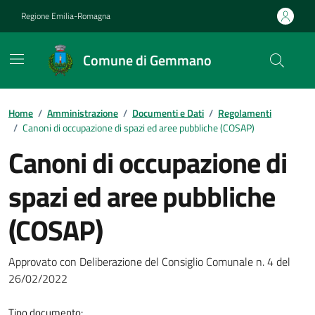
Vai ai contenuti
Vai al footer
Regione Emilia-Romagna
Comune di Gemmano
Contenuti in evidenza
Home
/
Amministrazione
/
Documenti e Dati
/
Regolamenti
/
Canoni di occupazione di spazi ed aree pubbliche (COSAP)
Canoni di occupazione di
spazi ed aree pubbliche
(COSAP)
Dettagli del documento
Approvato con Deliberazione del Consiglio Comunale n. 4 del
26/02/2022
Tipo documento: