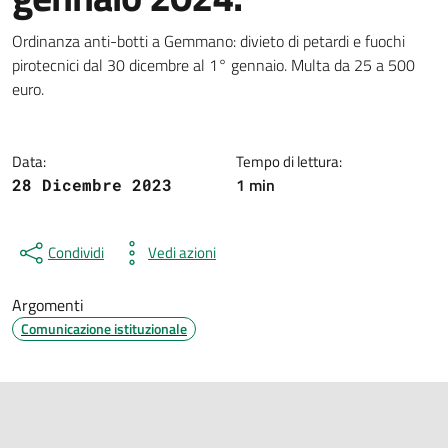
Dettagli della notizia
Ordinanza anti-botti a Gemmano: divieto di petardi e fuochi
pirotecnici dal 30 dicembre al 1° gennaio. Multa da 25 a 500
euro.
Data:
Tempo di lettura:
1 min
28 Dicembre 2023
Condividi
Vedi azioni
Argomenti
Comunicazione istituzionale