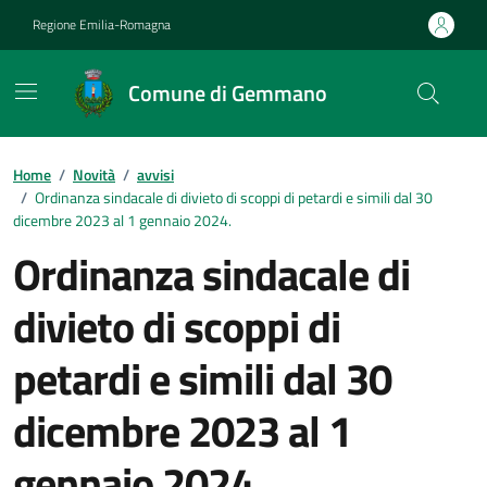
Vai ai contenuti
Vai al footer
Regione Emilia-Romagna
Comune di Gemmano
Contenuti in evidenza
Home
/
Novità
/
avvisi
/
Ordinanza sindacale di divieto di scoppi di petardi e simili dal 30
dicembre 2023 al 1 gennaio 2024.
Ordinanza sindacale di
divieto di scoppi di
petardi e simili dal 30
dicembre 2023 al 1
gennaio 2024.