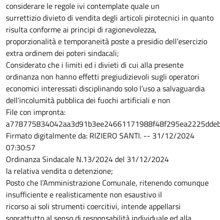
considerare le regole ivi contemplate quale un
surrettizio divieto di vendita degli articoli pirotecnici in quanto
risulta conforme ai principi di ragionevolezza,
proporzionalità e temporaneità poste a presidio dell’esercizio
extra ordinem dei poteri sindacali;
Considerato che i limiti ed i divieti di cui alla presente
ordinanza non hanno effetti pregiudizievoli sugli operatori
economici interessati disciplinando solo l’uso a salvaguardia
dell’incolumità pubblica dei fuochi artificiali e non
File con impronta:
a778775834042aa3d91b3ee24661171988f48f295ea2225dde
Firmato digitalmente da: RIZIERO SANTI. -- 31/12/2024
07:30:57
Ordinanza Sindacale N.13/2024 del 31/12/2024
la relativa vendita o detenzione;
Posto che l’Amministrazione Comunale, ritenendo comunque
insufficiente e realisticamente non esaustivo il
ricorso ai soli strumenti coercitivi, intende appellarsi
soprattutto al senso di responsabilità individuale ed alla