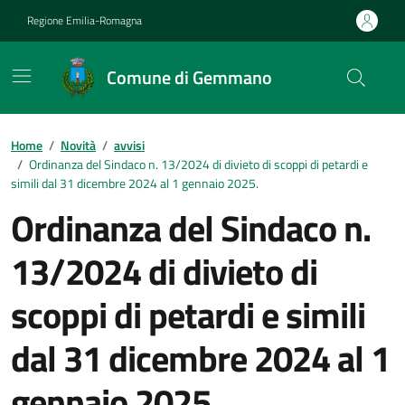
Vai ai contenuti
Vai al footer
Regione Emilia-Romagna
Comune di Gemmano
Contenuti in evidenza
Home
/
Novità
/
avvisi
/
Ordinanza del Sindaco n. 13/2024 di divieto di scoppi di petardi e
simili dal 31 dicembre 2024 al 1 gennaio 2025.
Ordinanza del Sindaco n.
13/2024 di divieto di
scoppi di petardi e simili
dal 31 dicembre 2024 al 1
gennaio 2025.