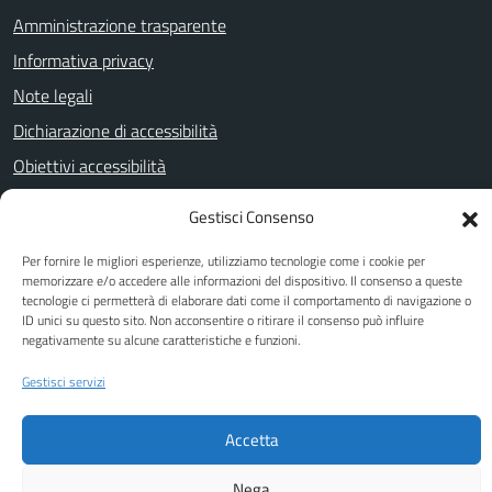
Amministrazione trasparente
Informativa privacy
Note legali
Dichiarazione di accessibilità
Obiettivi accessibilità
Gestisci Consenso
SEGUICI SU
Per fornire le migliori esperienze, utilizziamo tecnologie come i cookie per
memorizzare e/o accedere alle informazioni del dispositivo. Il consenso a queste
Facebook
Twitter
YouTube
tecnologie ci permetterà di elaborare dati come il comportamento di navigazione o
ID unici su questo sito. Non acconsentire o ritirare il consenso può influire
negativamente su alcune caratteristiche e funzioni.
Attuazione Misure PNRR
Gestisci servizi
Piano di miglioramento del sito
Accetta
Nega