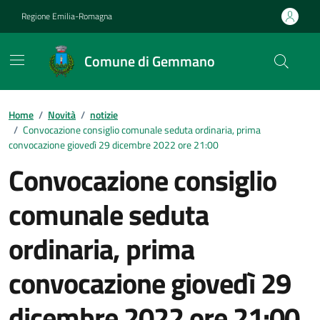
Vai ai contenuti
Vai al footer
Regione Emilia-Romagna
Comune di Gemmano
Contenuti in evidenza
Home
/
Novità
/
notizie
/
Convocazione consiglio comunale seduta ordinaria, prima
convocazione giovedì 29 dicembre 2022 ore 21:00
Convocazione consiglio
comunale seduta
ordinaria, prima
convocazione giovedì 29
dicembre 2022 ore 21:00