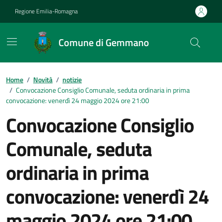
Vai ai contenuti
Vai al footer
Regione Emilia-Romagna
Comune di Gemmano
Contenuti in evidenza
Home
/
Novità
/
notizie
/
Convocazione Consiglio Comunale, seduta ordinaria in prima
convocazione: venerdì 24 maggio 2024 ore 21:00
Convocazione Consiglio
Comunale, seduta
ordinaria in prima
convocazione: venerdì 24
maggio 2024 ore 21:00