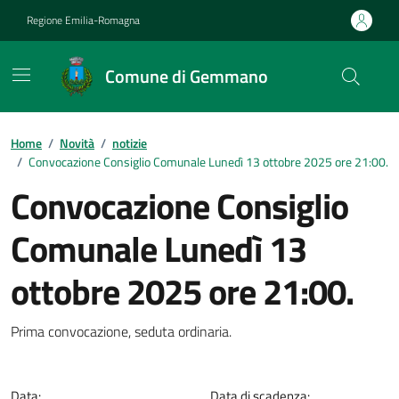
Vai ai contenuti
Vai al footer
Regione Emilia-Romagna
Comune di Gemmano
Contenuti in evidenza
Home
/
Novità
/
notizie
/
Convocazione Consiglio Comunale Lunedì 13 ottobre 2025 ore 21:00.
Convocazione Consiglio
Comunale Lunedì 13
ottobre 2025 ore 21:00.
Dettagli della notizia
Prima convocazione, seduta ordinaria.
Data:
Data di scadenza: