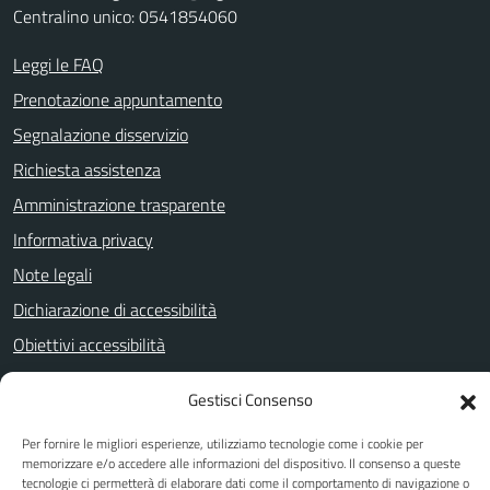
Centralino unico: 0541854060
Leggi le FAQ
Prenotazione appuntamento
Segnalazione disservizio
Richiesta assistenza
Amministrazione trasparente
Informativa privacy
Note legali
Dichiarazione di accessibilità
Obiettivi accessibilità
Gestisci Consenso
SEGUICI SU
Per fornire le migliori esperienze, utilizziamo tecnologie come i cookie per
memorizzare e/o accedere alle informazioni del dispositivo. Il consenso a queste
Facebook
Twitter
YouTube
tecnologie ci permetterà di elaborare dati come il comportamento di navigazione o