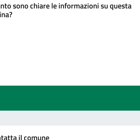
nto sono chiare le informazioni su questa
ina?
a 5 stelle su 5
a 4 stelle su 5
a 3 stelle su 5
a 2 stelle su 5
a 1 stelle su 5
tatta il comune