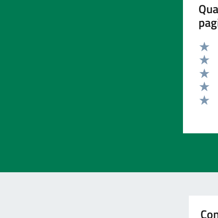
Qua
pag
Valut
Valut
Valut
Valut
Valut
Con