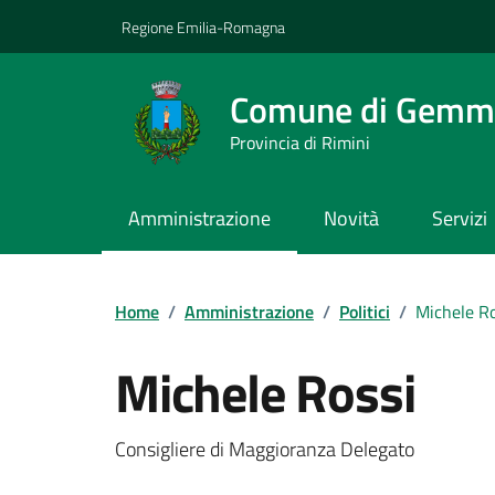
Vai ai contenuti
Vai al footer
Regione Emilia-Romagna
Comune di Gemm
Provincia di Rimini
Amministrazione
Novità
Servizi
Contenuti in evidenza
Home
/
Amministrazione
/
Politici
/
Michele Ro
Michele Rossi
Consigliere di Maggioranza Delegato