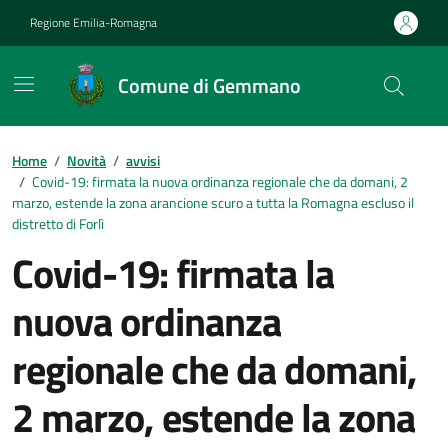
Vai ai contenuti
Vai al footer
Regione Emilia-Romagna
Comune di Gemmano
Contenuti in evidenza
Home
/
Novità
/
avvisi
/
Covid-19: firmata la nuova ordinanza regionale che da domani, 2
marzo, estende la zona arancione scuro a tutta la Romagna escluso il
distretto di Forlì
Covid-19: firmata la
nuova ordinanza
regionale che da domani,
2 marzo, estende la zona