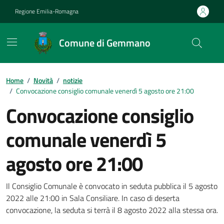
Vai ai contenuti
Vai al footer
Regione Emilia-Romagna
Comune di Gemmano
Contenuti in evidenza
Home
/
Novità
/
notizie
/
Convocazione consiglio comunale venerdì 5 agosto ore 21:00
Convocazione consiglio
comunale venerdì 5
agosto ore 21:00
Dettagli della notizia
Il Consiglio Comunale è convocato in seduta pubblica il 5 agosto
2022 alle 21:00 in Sala Consiliare. In caso di deserta
convocazione, la seduta si terrà il 8 agosto 2022 alla stessa ora.