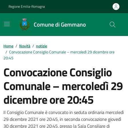
Vai ai contenuti
Vai al footer
Regione Emilia-Romagna
Comune di Gemmano
Contenuti in evidenza
Home
/
Novità
/
notizie
/
Convocazione Consiglio Comunale – mercoledì 29 dicembre ore
20:45
Convocazione Consiglio
Comunale – mercoledì 29
dicembre ore 20:45
Dettagli della notizia
Il Consiglio Comunale è convocato in seduta ordinaria mercoledì
29 dicembre 2021 ore 20:45, in seconda convocazione giovedì
30 dicembre 2021 ore 20:45, presso la Sala Consiliare di