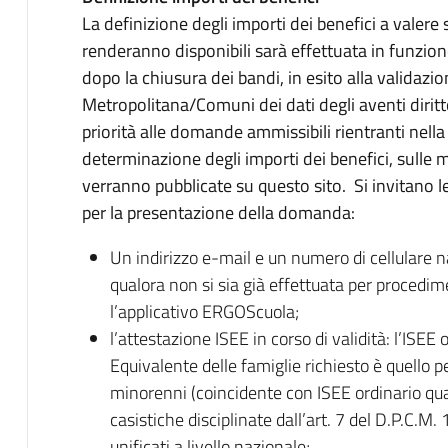
La definizione degli importi dei benefici a valere s
renderanno disponibili sarà effettuata in funzio
dopo la chiusura dei bandi, in esito alla validazi
Metropolitana/Comuni dei dati degli aventi diritto,
priorità alle domande ammissibili rientranti nella
determinazione degli importi dei benefici, sulle m
verranno pubblicate su questo sito. Si invitano le 
per la presentazione della domanda:
Un indirizzo e-mail e un numero di cellulare na
qualora non si sia già effettuata per procedim
l’applicativo ERGOScuola;
l’attestazione ISEE in corso di validità: l’ISE
Equivalente delle famiglie richiesto è quello pe
minorenni (coincidente con ISEE ordinario qualo
casistiche disciplinate dall’art. 7 del D.P.C.M.
unificati a livello nazionale;