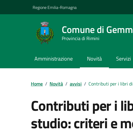
Vai ai contenuti
Vai al footer
Regione Emilia-Romagna
Comune di Gemm
Provincia di Rimini
Amministrazione
Novità
Servizi
Contenuti in evidenza
Home
/
Novità
/
avvisi
/
Contributi per i libri 
Contributi per i li
studio: criteri e m