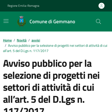
Vai ai contenuti
Vai al footer
Regione Emilia-Romagna
Comune di Gemmano
Contenuti in evidenza
Home
/
Novità
/
avvisi
/
Avviso pubblico per la selezione di progetti nei settori di attività di cui
all’art. 5 del D.Lgs n. 117/2017
Avviso pubblico per la
selezione di progetti nei
settori di attività di cui
all’art. 5 del D.Lgs n.
117/2017