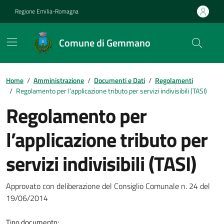
Vai ai contenuti
Vai al footer
Regione Emilia-Romagna
Comune di Gemmano
Contenuti in evidenza
Home
/
Amministrazione
/
Documenti e Dati
/
Regolamenti
/
Regolamento per l’applicazione tributo per servizi indivisibili (TASI)
Regolamento per
l’applicazione tributo per
servizi indivisibili (TASI)
Dettagli del documento
Approvato con deliberazione del Consiglio Comunale n. 24 del
19/06/2014
Tipo documento: