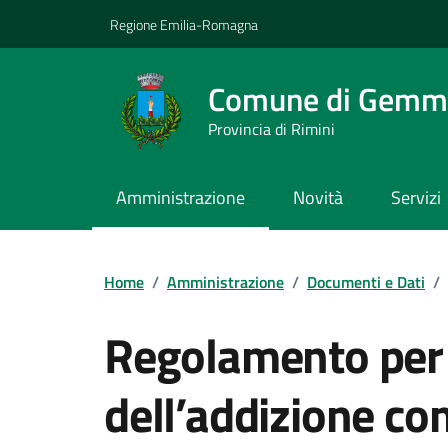
Vai ai contenuti
Vai al footer
Regione Emilia-Romagna
Comune di Gemm
Provincia di Rimini
Amministrazione
Novità
Servizi
Contenuti in evidenza
Home
/
Amministrazione
/
Documenti e Dati
/
Regolamento per 
dell’addizione co