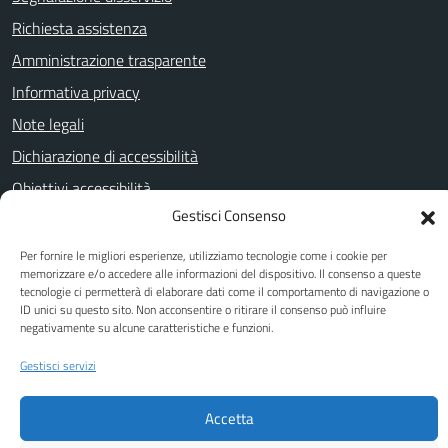
Richiesta assistenza
Amministrazione trasparente
Informativa privacy
Note legali
Dichiarazione di accessibilità
Obiettivi accessibilità
Gestisci Consenso
Per fornire le migliori esperienze, utilizziamo tecnologie come i cookie per
SEGUICI SU
memorizzare e/o accedere alle informazioni del dispositivo. Il consenso a queste
tecnologie ci permetterà di elaborare dati come il comportamento di navigazione o
Facebook
Twitter
YouTube
ID unici su questo sito. Non acconsentire o ritirare il consenso può influire
negativamente su alcune caratteristiche e funzioni.
Gestisci servizi
Attuazione Misure PNRR
Piano di miglioramento del sito
Accetta