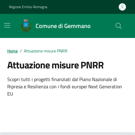
Vai ai contenuti
Vai al footer
Regione Emilia-Romagna
Comune di Gemmano
Contenuti in evidenza
Home
/
Attuazione misure PNRR
Attuazione misure PNRR
Scopri tutti i progetti finanziati dal Piano Nazionale di
Ripresa e Resilienza con i fondi europei Next Generation
EU