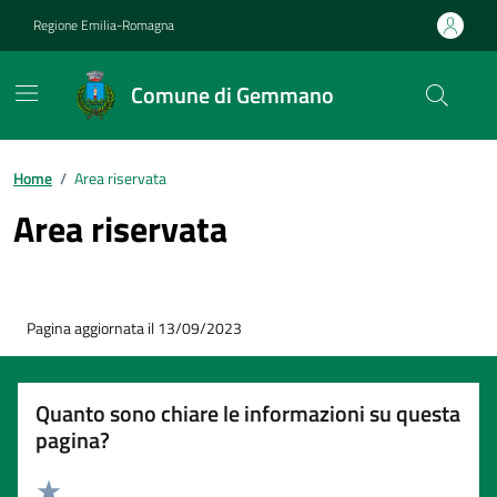
Vai ai contenuti
Vai al footer
Regione Emilia-Romagna
Comune di Gemmano
Contenuti in evidenza
Home
/
Area riservata
Area riservata
Pagina aggiornata il 13/09/2023
Quanto sono chiare le informazioni su questa
pagina?