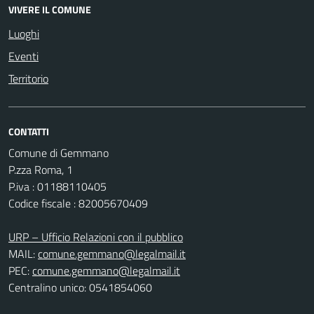
VIVERE IL COMUNE
Luoghi
Eventi
Territorio
CONTATTI
Comune di Gemmano
P.zza Roma, 1
P.iva : 01188110405
Codice fiscale : 82005670409
URP – Ufficio Relazioni con il pubblico
MAIL:
comune.gemmano@legalmail.it
PEC:
comune.gemmano@legalmail.it
Centralino unico: 0541854060